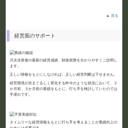
戦略財務情報システム
▲ 戻る
FX4クラウド
経営面のサポート
創業支援
巡回監査
月次決算後の最新の経営成績、財政状態を分かりやすくご説明し
節税対策
ます。
相続対策
正しい情報をもとにしなければ、正しい経営判断は下せません。
経営環境が目まぐるしく変化する昨今のような状況において、２
消費税
か月前、３か月前の業績をもとに、打ち手を検討していたのでは
手遅れです。
お問合せ
個人情報保護方針
タイムリーな経営情報をもとに打ち手を考えることが業績向上の
リンク集
ためには必要です。