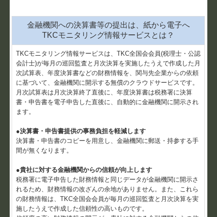
金融機関への決算書等の提出は、紙から電子へ
TKCモニタリング情報サービスとは？
TKCモニタリング情報サービスは、TKC全国会会員(税理士・公認
会計士)が毎月の巡回監査と月次決算を実施したうえで作成した月
次試算表、年度決算書などの財務情報を、関与先企業からの依頼
に基づいて、金融機関に開示する無償のクラウドサービスです。
月次試算表は月次決算終了直後に、年度決算書は税務署に決算
書・申告書を電子申告した直後に、自動的に金融機関に開示され
ます。
●決算書・申告書提供の事務負担を軽減します
決算書・申告書のコピーを用意し、金融機関に郵送・持参する手
間が無くなります。
●貴社に対する金融機関からの信頼が向上します
税務署に電子申告した財務情報と同じデータが金融機関に開示さ
れるため、財務情報の改ざんの余地がありません。また、これら
の財務情報は、TKC全国会会員が毎月の巡回監査と月次決算を実
施したうえで作成した信頼性の高いものです。