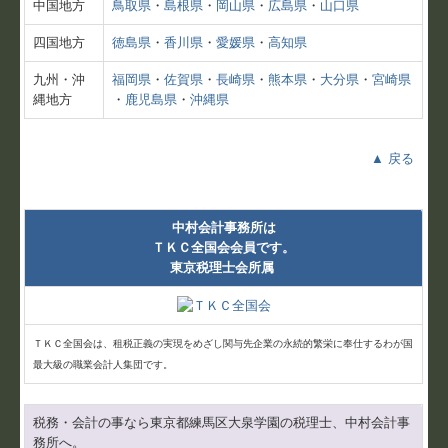
中国地方
鳥取県
・
島根県
・
岡山県
・
広島県
・
山口県
四国地方
徳島県
・
香川県
・
愛媛県
・
高知県
九州・沖
福岡県
・
佐賀県
・
長崎県
・
熊本県
・
大分県
・
宮崎県
縄地方
・
鹿児島県
・
沖縄県
▲ 戻る
中村会計事務所は
ＴＫＣ全国会会員です。
東京税理士会所属
ＴＫＣ全国会は、租税正義の実現をめざし関与先企業の永続的繁栄に奉仕するわが国
最大級の職業会計人集団です。
税務・会計の事なら東京都練馬区大泉学園の税理士、中村会計事
務所へ。