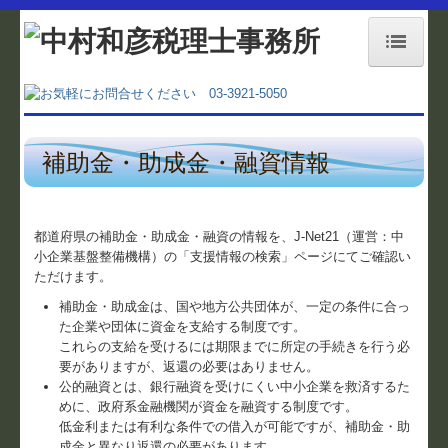
ホーム
事務所紹介
補助金・助成金・融資情報
業務内容
経営理念
都道府県の補助金・助成金・融資の情報を、J-Net21（運営：中
小企業基盤整備機構）の「支援情報の検索」ページにてご確認い
料金案内
ただけます。
補助金・助成金は、国や地方公共団体が、一定の条件に合っ
交通案内
た企業や団体に資金を支給する制度です。
これらの支給を受けるには期限までに所定の手続きを行う必
お役立ちコーナー
要がありますが、返還の必要はありません。
公的融資とは、銀行融資を受けにくい中小企業を救済するた
補助金・助成金情報
めに、政府系金融機関が資金を融資する制度です。
低金利または有利な条件での借入が可能ですが、補助金・助
関与先向け融資商品ご紹介
成金と異なり返還の必要があります。