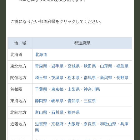
戦略財務情報システム
ご覧になりたい都道府県をクリックしてください。
FX4クラウド
創業支援
地 域
都道府県
巡回監査
北海道
北海道
東北地方
青森県
・
岩手県
・
宮城県
・
秋田県
・
山形県
・
福島県
節税対策
関信地方
埼玉県
・
茨城県
・
栃木県
・
群馬県
・
新潟県
・
長野県
相続対策
首都圏
千葉県
・
東京都
・
山梨県
・
神奈川県
消費税
東海地方
静岡県
・
岐阜県
・
愛知県
・
三重県
お問合せ
北陸地方
富山県
・
石川県
・
福井県
個人情報保護方針
近畿地方
滋賀県
・
京都府
・
大阪府
・
奈良県
・
和歌山県
・
兵庫
県
リンク集