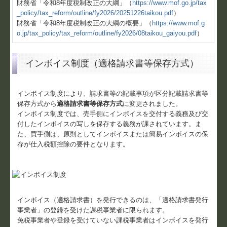
財務省「令和8年度税制改正の大綱」（
https://www.mof.go.jp/tax
_policy/tax_reform/outline/fy2026/20251226taikou.pdf
）
戦略財務情報システム
財務省「令和8年度税制改正の大綱の概要」（
https://www.mof.g
o.jp/tax_policy/tax_reform/outline/fy2026/08taikou_gaiyou.pdf
）
FX4クラウド
インボイス制度（適格請求書等保存方式）
創業支援
巡回監査
インボイス制度により、請求書等の記載事項が区分記載請求書等
保存方式から
適格請求書等保存方式
に変更されました。
節税対策
インボイス制度では、売手側にインボイスを交付する義務及び交
付したインボイスの写しを保存する義務が課されています。ま
相続対策
た、買手側は、原則としてインボイスまたは簡易インボイスの保
存が仕入税額控除の要件となります。
消費税
お問合せ
個人情報保護方針
インボイス（適格請求書）を発行できるのは、「適格請求書発行
事業者」の登録を受けた課税事業者に限られます。
リンク集
免税事業者や登録を受けていない課税事業者はインボイスを発行