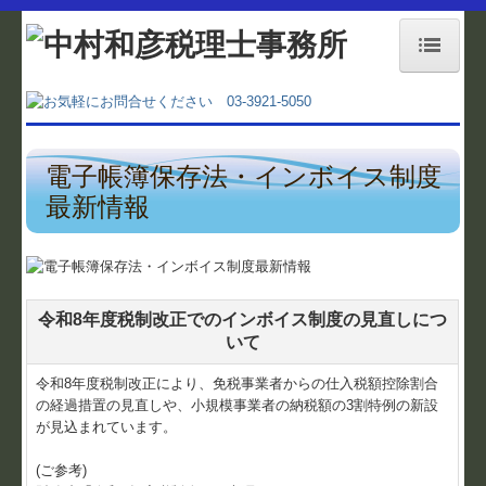
ホーム
事務所紹介
電子帳簿保存法・インボイス制度
業務内容
最新情報
経営理念
料金案内
令和8年度税制改正でのインボイス制度の見直しにつ
交通案内
いて
令和8年度税制改正により、免税事業者からの仕入税額控除割合
お役立ちコーナー
の経過措置の見直しや、小規模事業者の納税額の3割特例の新設
が見込まれています。
補助金・助成金情報
(ご参考)
関与先向け融資商品ご紹介