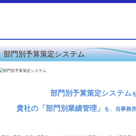
部門別予算策定システム
部門別予算策定システム
貴社
の
「部門別業績管理」
を、
当事務