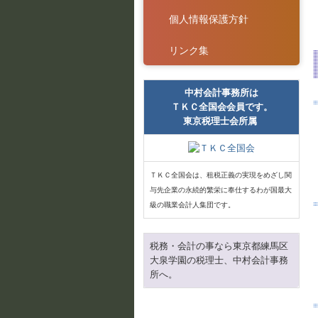
個人情報保護方針
リンク集
中村会計事務所は
ＴＫＣ全国会会員です。
東京税理士会所属
ＴＫＣ全国会は、租税正義の実現をめざし関
与先企業の永続的繁栄に奉仕するわが国最大
級の職業会計人集団です。
税務・会計の事なら東京都練馬区
大泉学園の税理士、中村会計事務
所へ。