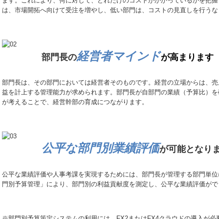
ます。これにより、何に対して、どれだけのコストがかかっているかを把握
は、市場開拓へ向けて受注を増やし、低い部門は、コストの見直しを行うな
経営者マインド
部門長の
が高まります
部門長は、その部門においては経営者そのものです。経営の立場からは、売
益を計上する管理能力が求められます。部門長が自部門の業績（予算比）を
が考えることで、経営幹部の育成につながります。
公平な部門別業績評価
が可能となり
公平な業績評価や人事考課を実現するためには、部門長が管理する部門単位
門別予算管理」により、部門別の利益貢献度を測定し、公平な業績評価がで
※部門別予算策定システムの利用には、FX2またはFX4クラウドの導入が必